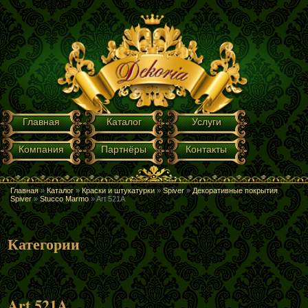
Перейти к основному содержанию
ГЛАВНОЕ МЕНЮ
Главная
Каталог
Услуги
Компания
Партнёры
Контакты
Главная
»
Каталог
»
Краски и штукатурки
»
Spiver
»
Декоративные покрытия
ВЫ ЗДЕСЬ
Spiver
»
Stucco Marmo
»
Art 521A
Категории
Art 521A