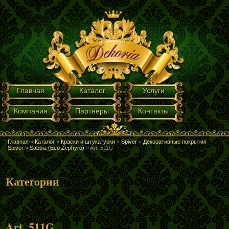
Перейти к основному содержанию
ГЛАВНОЕ МЕНЮ
Главная
Каталог
Услуги
Компания
Партнёры
Контакты
Главная
»
Каталог
»
Краски и штукатурки
»
Spiver
»
Декоративные покрытия
ВЫ ЗДЕСЬ
Spiver
»
Sabbia (Eco Zephyro)
»
Art. 511G
Категории
Art. 511G