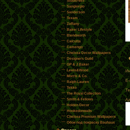
Studio-465
Sangiorgio
Sanderson
Texam
Zoffany
Baker Lifestyle
Blendworth
Calcutta
Camengo
Chelsea Decor Wallpapers
Designers Guild
GP & J Baker
Lewis&Wood
И
Morris & Co.
E-
Ralph Lauren
Tekko
Т
The Royal Collection
Smith & Fellows
А
Holden Decor
Hookedonwalls
Chelsea Premium Wallpapers
Обои под покраску Bauhaus