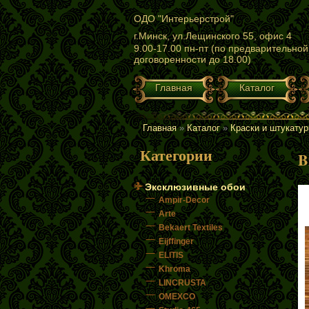
Перейти к основному содержанию
ОДО "Интерьерстрой"
г.Минск, ул.Лещинского 55, офис 4
9.00-17.00 пн-пт (по предварительной
договоренности до 18.00)
Главная
Каталог
ГЛАВНОЕ МЕНЮ
Главная
»
Каталог
»
Краски и штукатур
ВЫ ЗДЕСЬ
Категории
B
Эксклюзивные обои
Ampir-Decor
Arte
Bekaert Textiles
Eijffinger
ELITIS
Khroma
LINCRUSTA
OMEXCO