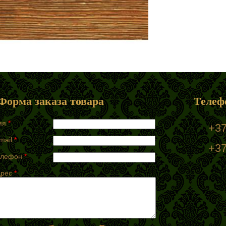
Форма заказа товара
Телеф
мя
*
+37
mail
*
+37
елефон
*
дрес
*