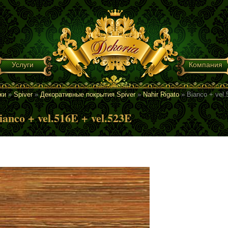
Услуги
Компания
ки
»
Spiver
»
Декоративные покрытия Spiver
»
Nahir Rigato
»
Bianco + vel.
ianco + vel.516E + vel.523E