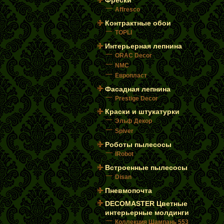
Фрески
Affresco
Контрактные обои
TOPLI
Интерьерная лепнина
ORAC Decor
NMC
Европласт
Фасадная лепнина
Prestige Decor
Краски и штукатурки
Эльф Декор
Spiver
Роботы пылесосы
IRobot
Встроенные пылесосы
Disan
Пневмопочта
DECOMASTER Цветные
интерьерные молдинги
Коллекция Шампань 553