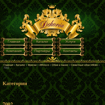
Перейти к основному содержанию
ГЛАВНОЕ МЕНЮ
Главная
Каталог
Услуги
Компания
Партнёры
Контакты
Главная
»
Каталог
»
Фрески
»
Affresco
»
Обои и панно
»
Сюжетные обои Infinito
»
ВЫ ЗДЕСЬ
7002
Категории
7002