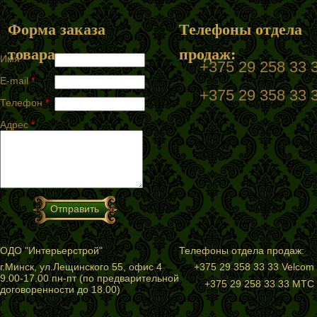
Форма заказа
Телефоны отдела
товара
продаж:
Имя
*
+375 29 258 33
E-mail
*
+375 29 358 33 
Телефон
*
Адрес
*
ОДО "Интерьерстрой"
Телефоны отдела продаж:
г.Минск, ул.Лещинского 55, офис 4
+375 29 358 33 33 Velcom
9.00-17.00 пн-пт (по предварительной
+375 29 258 33 33 МТС
договоренности до 18.00)