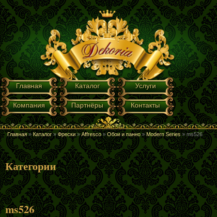
Перейти к основному содержанию
ГЛАВНОЕ МЕНЮ
Главная
Каталог
Услуги
Компания
Партнёры
Контакты
Главная
»
Каталог
»
Фрески
»
Affresco
»
Обои и панно
»
Modern Series
»
ms526
ВЫ ЗДЕСЬ
Категории
ms526