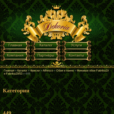
Перейти к основному содержанию
ГЛАВНОЕ МЕНЮ
Главная
Каталог
Услуги
Компания
Партнёры
Контакты
Главная
»
Каталог
»
Фрески
»
Affresco
»
Обои и панно
»
Фоновые обои Fabrika19
ВЫ ЗДЕСЬ
и Fabrika19/53
»
449
Категории
449