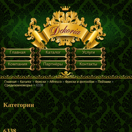
Перейти к основному содержанию
ГЛАВНОЕ МЕНЮ
Главная
Каталог
Услуги
Компания
Партнёры
Контакты
Главная
»
Каталог
»
Фрески
»
Affresco
»
Фрески и фотообои
»
Пейзажи
»
ВЫ ЗДЕСЬ
Средиземноморье
»
6338
Категории
6338